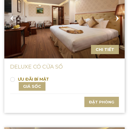
CHI TIẾT
DELUXE CÓ CỬA SỔ
ƯU ĐÃI BÍ MẬT
GIÁ SỐC
ĐẶT PHÒNG