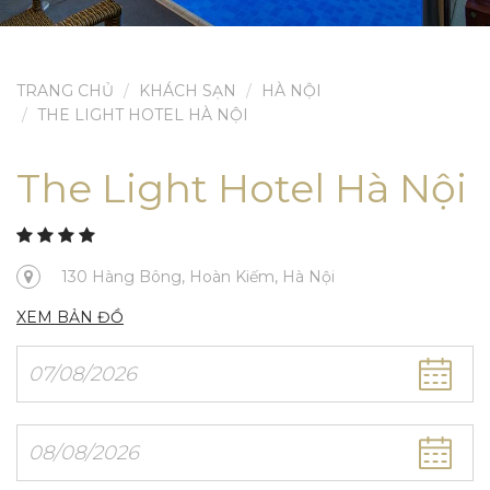
TRANG CHỦ
KHÁCH SẠN
HÀ NỘI
THE LIGHT HOTEL HÀ NỘI
The Light Hotel Hà Nội
130 Hàng Bông, Hoàn Kiếm, Hà Nội
XEM BẢN ĐỒ