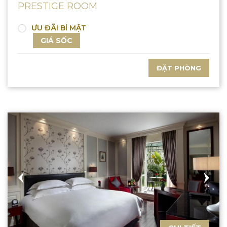
PRESTIGE ROOM
ƯU ĐÃI BÍ MẬT
GIÁ SỐC
ĐẶT PHÒNG