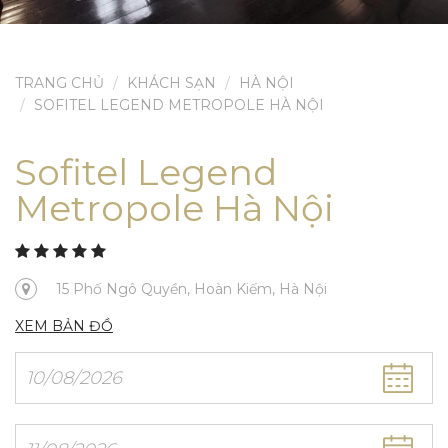
TRANG CHỦ
KHÁCH SẠN
HÀ NỘI
SOFITEL LEGEND METROPOLE HÀ NỘI
Sofitel Legend
Metropole Hà Nội
15 Phố Ngô Quyền, Hoàn Kiếm, Hà Nội
XEM BẢN ĐỒ