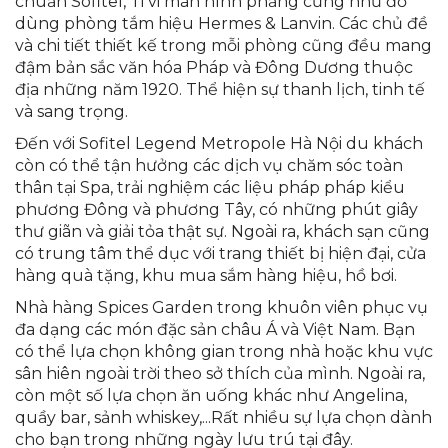
chuẩn Sofitel, Ti vi màn hình phẳng cũng như đồ
dùng phòng tắm hiệu Hermes & Lanvin. Các chủ đề
và chi tiết thiết kế trong mỗi phòng cũng đều mang
đậm bản sắc văn hóa Pháp và Đông Dương thuộc
địa những năm 1920. Thể hiện sự thanh lịch, tinh tế
và sang trọng.
Đến với Sofitel Legend Metropole Hà Nội du khách
còn có thể tận hưởng các dịch vụ chăm sóc toàn
thân tại Spa, trải nghiệm các liệu pháp pháp kiểu
phương Đông và phương Tây, có những phút giây
thư giãn và giải tỏa thật sự. Ngoài ra, khách sạn cũng
có trung tâm thể dục với trang thiết bị hiện đại, cửa
hàng quà tặng, khu mua sắm hàng hiệu, hồ bơi.
Nhà hàng Spices Garden trong khuôn viên phục vụ
đa dạng các món đặc sản châu Á và Việt Nam. Bạn
có thể lựa chọn không gian trong nhà hoặc khu vực
sân hiên ngoài trời theo sở thích của mình. Ngoài ra,
còn một số lựa chọn ăn uống khác như Angelina,
quầy bar, sảnh whiskey,...Rất nhiều sự lựa chọn dành
cho bạn trong những ngày lưu trú tại đây.