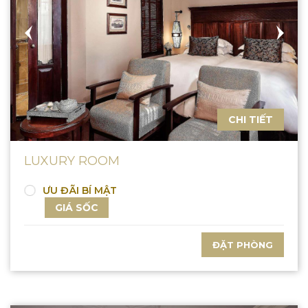
CHI TIẾT
LUXURY ROOM
ƯU ĐÃI BÍ MẬT
GIÁ SỐC
ĐẶT PHÒNG