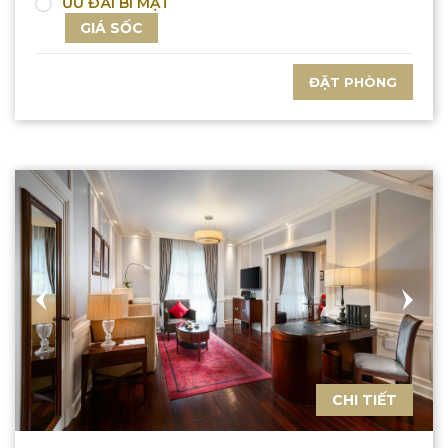
ƯU ĐÃI BÍ MẬT
GIÁ SỐC
ĐẶT PHÒNG
CHI TIẾT