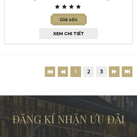
Giá sốc
XEM CHI TIẾT
1
2
3
ĐĂNG KÍ NHẬN ƯU ĐÃI