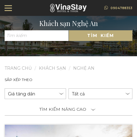
0904788353
Khách sạn Nghệ An
TÌM KIẾM
TRANG CHỦ
KHÁCH SẠN
NGHỆ AN
SẮP XẾP THEO
TÌM KIẾM NÂNG CAO