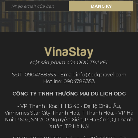
ĐĂNG KÝ
Một sản phẩm của ODG TRAVEL
SĐT: 0904788353 - Email: info@odgtravel.com
Hotline: 0904788353
CÔNG TY TNHH THƯƠNG MẠI DU LỊCH ODG
- VP Thanh Hóa: HH 15 43 - Đại lộ Châu Âu,
Vinhomes Star City Thanh Hoá, T.Thanh Hóa.
- VP Hà
Nội: P.602, SN.200 Nguyễn Xiển, P.Hạ Đình, Q.Thanh
Xuân, TP.Hà Nội