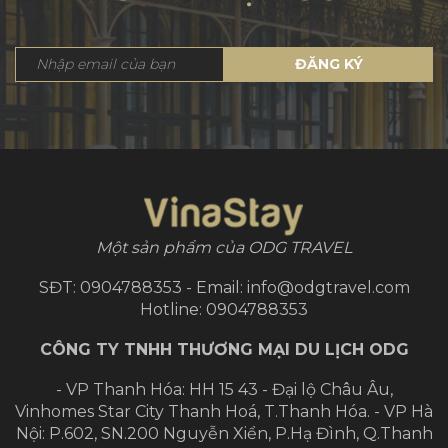
ĐĂNG KÝ
Một sản phẩm của ODG TRAVEL
SĐT: 0904788353 - Email: info@odgtravel.com
Hotline: 0904788353
CÔNG TY TNHH THƯƠNG MẠI DU LỊCH ODG
- VP Thanh Hóa: HH 15 43 - Đại lộ Châu Âu,
Vinhomes Star City Thanh Hoá, T.Thanh Hóa.
- VP Hà
Nội: P.602, SN.200 Nguyễn Xiển, P.Hạ Đình, Q.Thanh