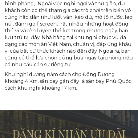
hình phẳng,...Ngoài việc nghỉ ngơi và thư giãn, du
khách còn có thể tham gia các trò chơi trên biển vô
cùng hấp dẫn như lướt ván, kéo dù, mô tô nước, leo
núi, đánh golf screen,...rất nhiều những hoạt động
thú vị và rèn luyện thể lực trong những ngày bạn
lưu trú tại đây. Nhà hàng tại khu nghỉ phục vụ đa
dạng các món ăn Việt Nam, chuẩn vị, đáp ứng khẩu
vị của bất cứ thực khách nào đến đây. Ngoài ra, bạn
cũng có thể lựa chọn dùng bữa ngay tại phòng nếu
có nhu cầu cần sự riêng tư.
Khu nghỉ dưỡng nằm cách chợ Đông Dương
khoảng 4 Km, sân bay gần đấy là sân bay Phú Quốc
cách khu nghỉ khoảng 17 km.
ĐĂNG KÍ NHẬN ƯU ĐÃI