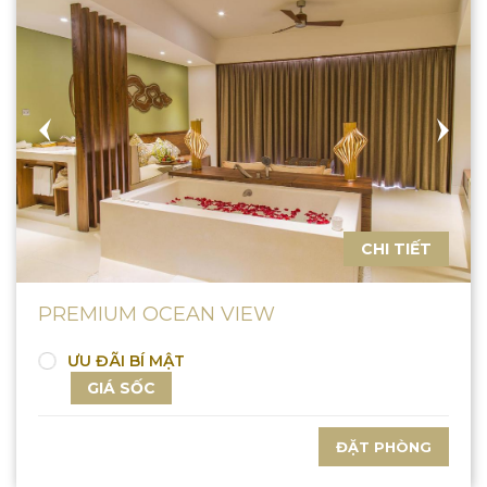
CHI TIẾT
PREMIUM OCEAN VIEW
ƯU ĐÃI BÍ MẬT
GIÁ SỐC
ĐẶT PHÒNG