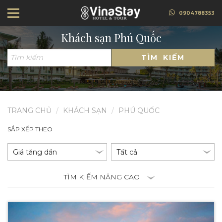
0904788353
Khách sạn Phú Quốc
TÌM KIẾM
TRANG CHỦ
KHÁCH SẠN
PHÚ QUỐC
SẮP XẾP THEO
TÌM KIẾM NÂNG CAO