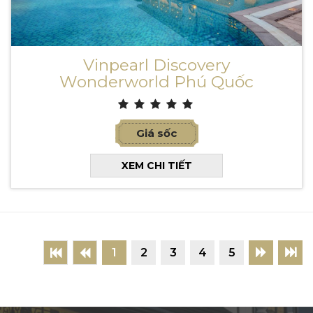
Vinpearl Discovery
Wonderworld Phú Quốc
Giá sốc
XEM CHI TIẾT
1
2
3
4
5