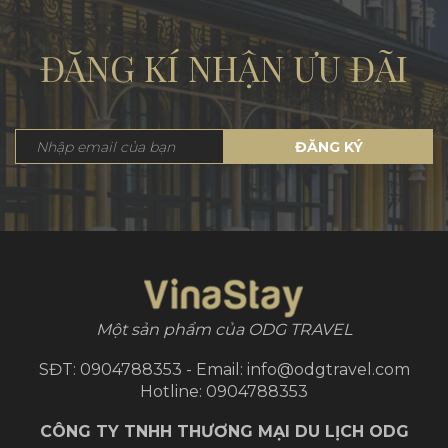
ĐĂNG KÍ NHẬN ƯU ĐÃI
ĐĂNG KÝ
Một sản phẩm của ODG TRAVEL
SĐT: 0904788353 - Email: info@odgtravel.com
Hotline: 0904788353
CÔNG TY TNHH THƯƠNG MẠI DU LỊCH ODG