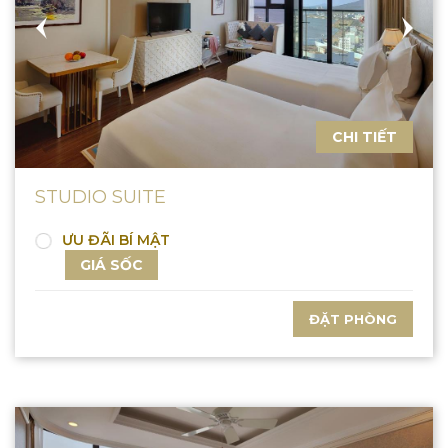
CHI TIẾT
STUDIO SUITE
ƯU ĐÃI BÍ MẬT
GIÁ SỐC
ĐẶT PHÒNG