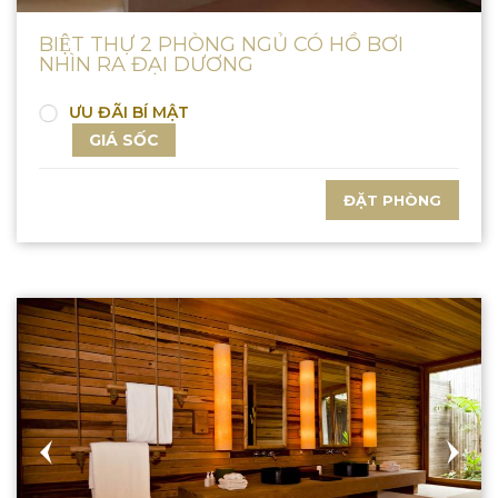
BIỆT THỰ 2 PHÒNG NGỦ CÓ HỒ BƠI
NHÌN RA ĐẠI DƯƠNG
ƯU ĐÃI BÍ MẬT
GIÁ SỐC
ĐẶT PHÒNG