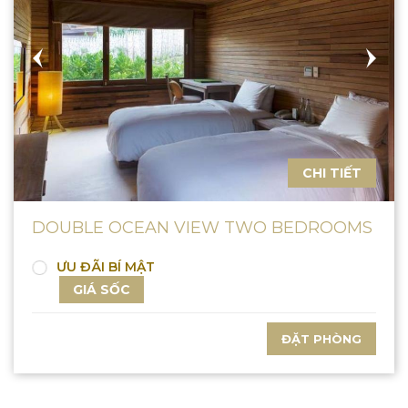
CHI TIẾT
DOUBLE OCEAN VIEW TWO BEDROOMS
ƯU ĐÃI BÍ MẬT
GIÁ SỐC
ĐẶT PHÒNG