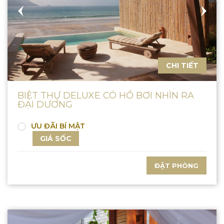
CHI TIẾT
BIỆT THỰ DELUXE CÓ HỒ BƠI NHÌN RA
ĐẠI DƯƠNG
ƯU ĐÃI BÍ MẬT
GIÁ SỐC
ĐẶT PHÒNG