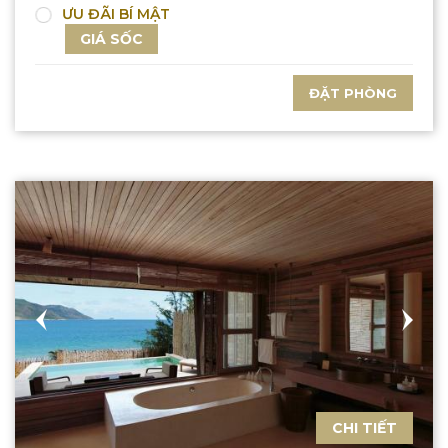
ƯU ĐÃI BÍ MẬT
GIÁ SỐC
ĐẶT PHÒNG
CHI TIẾT