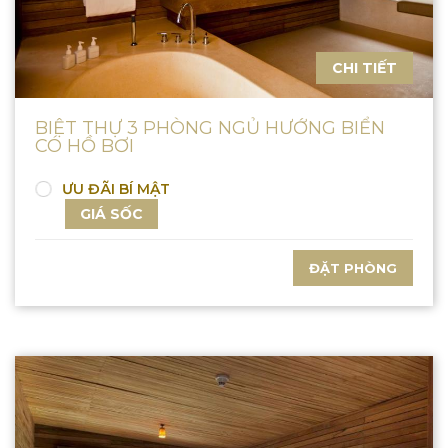
CHI TIẾT
BIỆT THỰ 3 PHÒNG NGỦ HƯỚNG BIỂN
CÓ HỒ BƠI
ƯU ĐÃI BÍ MẬT
GIÁ SỐC
ĐẶT PHÒNG