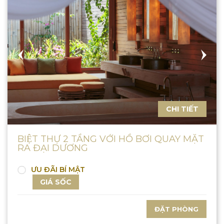
CHI TIẾT
BIỆT THỰ 2 TẦNG VỚI HỒ BƠI QUAY MẶT
RA ĐẠI DƯƠNG
ƯU ĐÃI BÍ MẬT
GIÁ SỐC
ĐẶT PHÒNG