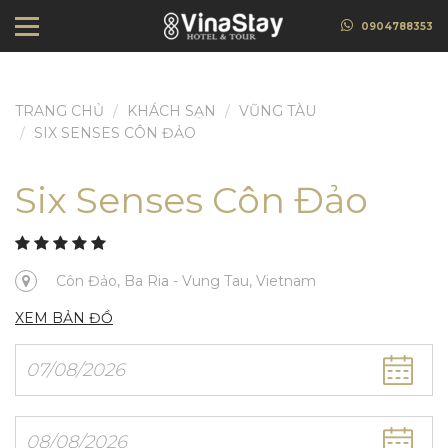
0904788353
TRANG CHỦ
KHÁCH SẠN
VŨNG TÀU
SIX SENSES CÔN ĐẢO
Six Senses Côn Đảo
Côn Đảo, Ba Ria - Vung Tau, Vietnam
XEM BẢN ĐỒ