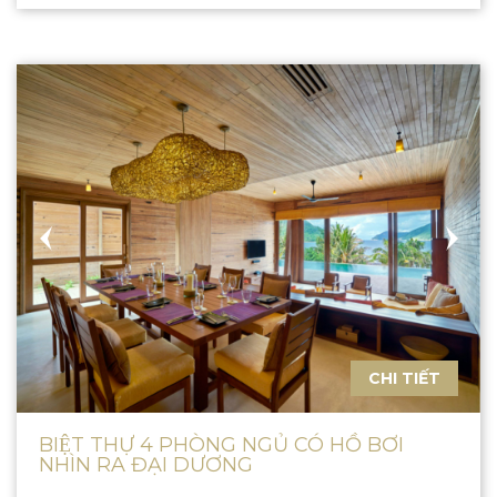
CHI TIẾT
BIỆT THỰ 4 PHÒNG NGỦ CÓ HỒ BƠI
NHÌN RA ĐẠI DƯƠNG