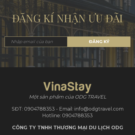
ĐĂNG KÍ NHẬN ƯU ĐÃI
ĐĂNG KÝ
Một sản phẩm của ODG TRAVEL
SĐT: 0904788353 - Email: info@odgtravel.com
Hotline: 0904788353
CÔNG TY TNHH THƯƠNG MẠI DU LỊCH ODG