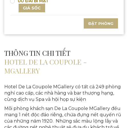
ƯU ĐÃI BÍ MẬT
GIÁ SỐC
ĐẶT PHÒNG
THÔNG TIN CHI TIẾT
HOTEL DE LA COUPOLE -
MGALLERY
Hotel De La Coupole MGallery có tất cả 249 phòng
nghỉ cao cấp, các nhà hàng và bar thượng hạng,
cùng dịch vụ Spa và hội họp sự kiện
Mỗi phòng khách sạn De La Coupole MGallery đều
mang 1 nét độc đáo riêng, chứa đựng nét quyến rũ
của những năm 1920. Những sắc màu lộng lẫy và
các đường nét nghệ thuật sẽ đưa du khách trở về