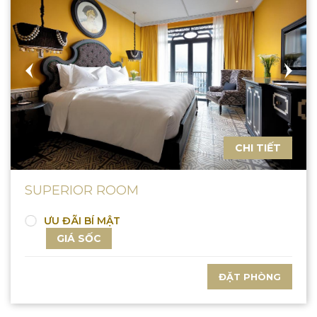
CHI TIẾT
SUPERIOR ROOM
ƯU ĐÃI BÍ MẬT
GIÁ SỐC
ĐẶT PHÒNG