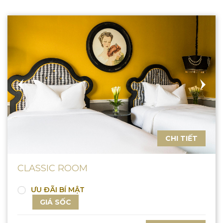
CHI TIẾT
CLASSIC ROOM
ƯU ĐÃI BÍ MẬT
GIÁ SỐC