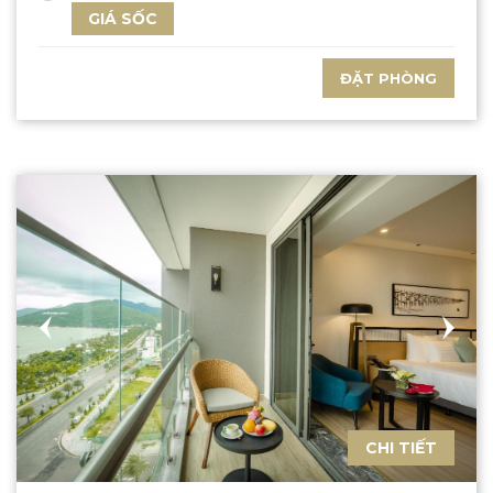
GIÁ SỐC
ĐẶT PHÒNG
CHI TIẾT