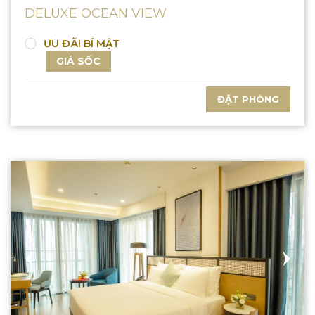
DELUXE OCEAN VIEW
ƯU ĐÃI BÍ MẬT
GIÁ SỐC
ĐẶT PHÒNG