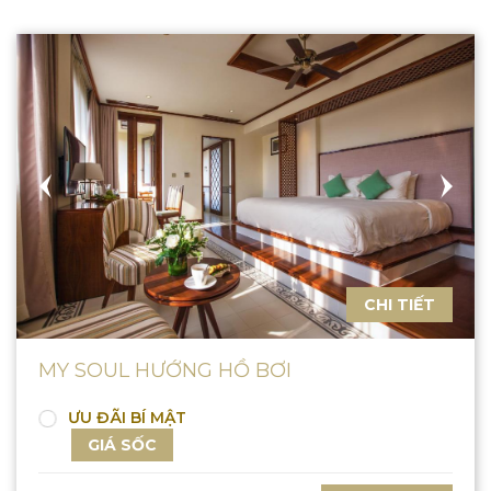
CHI TIẾT
MY SOUL HƯỚNG HỒ BƠI
ƯU ĐÃI BÍ MẬT
GIÁ SỐC