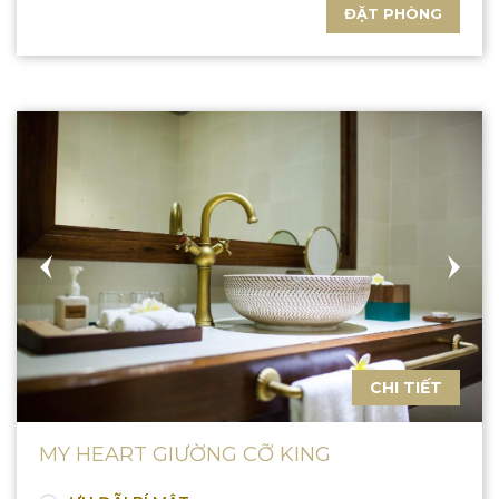
ĐẶT PHÒNG
CHI TIẾT
MY HEART GIƯỜNG CỠ KING