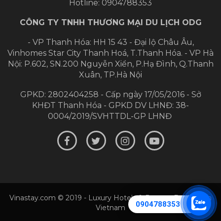
Hotline: 0904788353
CÔNG TY TNHH THƯƠNG MẠI DU LỊCH ODG
- VP Thanh Hóa: HH 15 43 - Đại lộ Châu Âu,
Vinhomes Star City Thanh Hoá, T.Thanh Hóa.
- VP Hà
Nội: P.602, SN.200 Nguyễn Xiển, P.Hạ Đình, Q.Thanh
Xuân, TP.Hà Nội
GPKD: 2802404258 - Cấp ngày 17/05/2016 - Sở
KHĐT Thanh Hóa - GPKD DV LHNĐ: 38-
0004/2019/SVHTTDL-GP LHNĐ
Vinastay.com © 2019 - Luxury Hotels & Resorts Booking In
0904788353
Vietnam