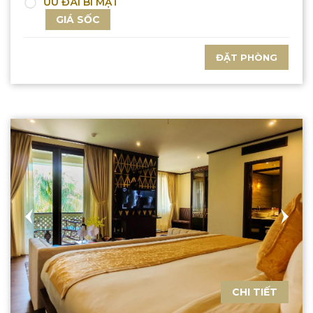
ƯU ĐÃI BÍ MẬT
GIÁ SỐC
ĐẶT PHÒNG
CHI TIẾT