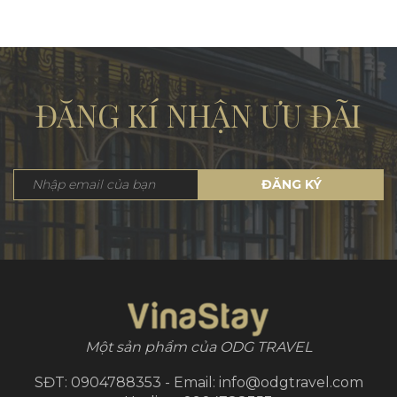
ĐĂNG KÍ NHẬN ƯU ĐÃI
ĐĂNG KÝ
Một sản phẩm của ODG TRAVEL
SĐT: 0904788353 - Email: info@odgtravel.com